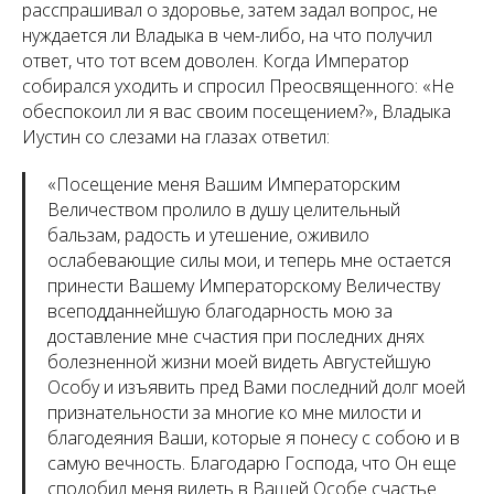
расспрашивал о здоровье, затем задал вопрос, не
нуждается ли Владыка в чем-либо, на что получил
ответ, что тот всем доволен. Когда Император
собирался уходить и спросил Преосвященного: «Не
обеспокоил ли я вас своим посещением?», Владыка
Иустин со слезами на глазах ответил:
«Посещение меня Вашим Императорским
Величеством пролило в душу целительный
бальзам, радость и утешение, оживило
ослабевающие силы мои, и теперь мне остается
принести Вашему Императорскому Величеству
всеподданнейшую благодарность мою за
доставление мне счастия при последних днях
болезненной жизни моей видеть Августейшую
Особу и изъявить пред Вами последний долг моей
признательности за многие ко мне милости и
благодеяния Ваши, которые я понесу с собою и в
самую вечность. Благодарю Господа, что Он еще
сподобил меня видеть в Вашей Особе счастье