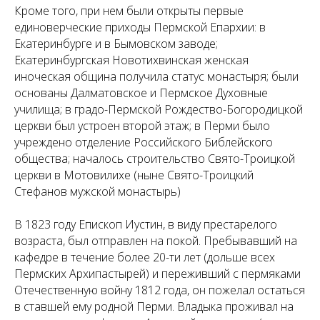
Кроме того, при нем были открыты первые
единоверческие приходы Пермской Епархии: в
Екатеринбурге и в Бымовском заводе;
Екатеринбургская Новотихвинская женская
иноческая община получила статус монастыря; были
основаны Далматовское и Пермское Духовные
училища; в градо-Пермской Рождество-Богородицкой
церкви был устроен второй этаж; в Перми было
учреждено отделение Российского Библейского
общества; началось строительство Свято-Троицкой
церкви в Мотовилихе (ныне Свято-Троицкий
Стефанов мужской монастырь)
В 1823 году Епископ Иустин, в виду престарелого
возраста, был отправлен на покой. Пребывавший на
кафедре в течение более 20-ти лет (дольше всех
Пермских Архипастырей) и переживший с пермяками
Отечественную войну 1812 года, он пожелал остаться
в ставшей ему родной Перми. Владыка проживал на