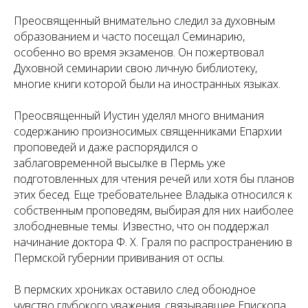
Преосвященный внимательно следил за духовным
образованием и часто посещал Семинарию,
особенно во время экзаменов. Он пожертвовал
Духовной семинарии свою личную библиотеку,
многие книги которой были на иностранных языках.
Преосвященный Иустин уделял много внимания
содержанию произносимых священниками Епархии
проповедей и даже распорядился о
заблаговременной высылке в Пермь уже
подготовленных для чтения речей или хотя бы планов
этих бесед. Еще требовательнее Владыка относился к
собственным проповедям, выбирая для них наиболее
злободневные темы. Известно, что он поддержал
начинание доктора Ф. Х. Граля по распространению в
Пермской губернии прививания от оспы.
В пермских хрониках оставило след обоюдное
чувство глубокого уважения, связывавшее Епископа