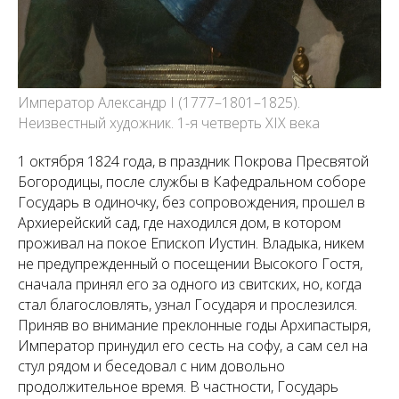
Император Александр I (1777–1801–1825).
Неизвестный художник. 1-я четверть XIX века
1 октября 1824 года, в праздник Покрова Пресвятой
Богородицы, после службы в Кафедральном соборе
Государь в одиночку, без сопровождения, прошел в
Архиерейский сад, где находился дом, в котором
проживал на покое Епископ Иустин. Владыка, никем
не предупрежденный о посещении Высокого Гостя,
сначала принял его за одного из свитских, но, когда
стал благословлять, узнал Государя и прослезился.
Приняв во внимание преклонные годы Архипастыря,
Император принудил его сесть на софу, а сам сел на
стул рядом и беседовал с ним довольно
продолжительное время. В частности, Государь