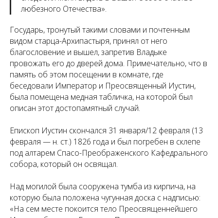
любезного Отечества».
Государь, тронутый такими словами и почтенным
видом старца-Архипастыря, принял от него
благословение и вышел, запретив Владыке
провожать его до дверей дома. Примечательно, что в
память об этом посещении в комнате, где
беседовали Император и Преосвященный Иустин,
была помещена медная табличка, на которой был
описан этот достопамятный случай.
Епископ Иустин скончался 31 января/12 февраля (13
февраля — н. ст.) 1826 года и был погребен в склепе
под алтарем Спасо-Преображенского Кафедрального
собора, который он освящал.
Над могилой была сооружена тумба из кирпича, на
которую была положена чугунная доска с надписью:
«На сем месте покоится тело Преосвященнейшего