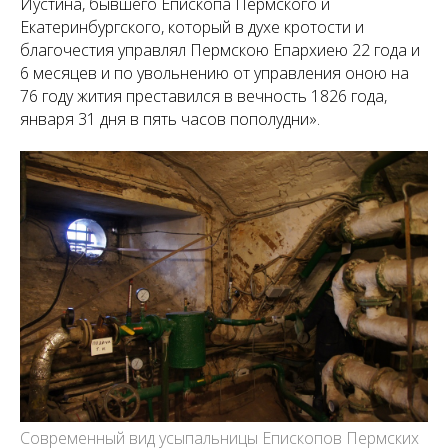
Иустина, бывшего Епископа Пермского и
Екатеринбургского, который в духе кротости и
благочестия управлял Пермскою Епархиею 22 года и
6 месяцев и по увольнению от управления оною на
76 году жития преставился в вечность 1826 года,
января 31 дня в пять часов пополудни».
Современный вид усыпальницы Епископов Пермских