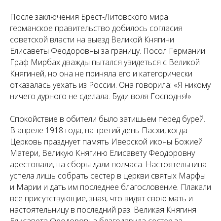
После заключения Брест-Литовского мира
германское правительство добилось согласия
советской власти на выезд Великой Княгини
Елисаветы Феодоровны за границу. Посол Германии
Граф Мирбах дважды пытался увидеться с Великой
Княгиней, но она не приняла его и категорически
отказалась уехать из России. Она говорила: «Я никому
ничего дурного не сделала. Буди воля Господня!»
Спокойствие в обители было затишьем перед бурей.
В апреле 1918 года, на третий день Пасхи, когда
Церковь празднует память Иверской иконы Божией
Матери, Великую Княгиню Елисавету Феодоровну
арестовали, на сборы дали полчаса. Настоятельница
успела лишь собрать сестер в церкви святых Марфы
и Марии и дать им последнее благословение. Плакали
все присутствующие, зная, что видят свою мать и
настоятельницу в последний раз. Великая Княгиня
Елисавета Феодоровна благодарила сестер за