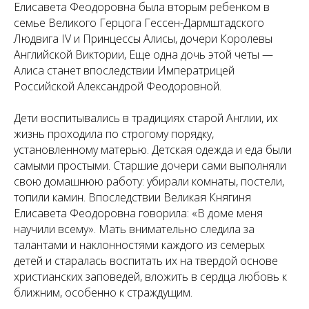
Елисавета Феодоровна была вторым ребенком в
семье Великого Герцога Гессен-Дармштадского
Людвига IV и Принцессы Алисы, дочери Королевы
Английской Виктории, Еще одна дочь этой четы —
Алиса станет впоследствии Императрицей
Российской Александрой Феодоровной.
Дети воспитывались в традициях старой Англии, их
жизнь проходила по строгому порядку,
установленному матерью. Детская одежда и еда были
самыми простыми. Старшие дочери сами выполняли
свою домашнюю работу: убирали комнаты, постели,
топили камин. Впоследствии Великая Княгиня
Елисавета Феодоровна говорила: «В доме меня
научили всему». Мать внимательно следила за
талантами и наклонностями каждого из семерых
детей и старалась воспитать их на твердой основе
христианских заповедей, вложить в сердца любовь к
ближним, особенно к страждущим.