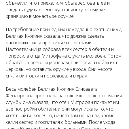
объявили, что приехали, чтобы арестовать ее и
предать суду как немецкую шпионку, к тому же
хранящую в монастыре оружие.
На требование пришедших немедленно ехать с ними,
Великая Княгиня сказала, что должна сделать
распоряжения и проститься с сестрами.
Настоятельница собрала всех сестер в обители и
попросила отца Митрофана служить молебен. Потом,
обратясь к революционерам, пригласила войти их в
церковь, но оставить оружие у входа. Они нехотя
сняли винтовки и последовали в храм.
Весь молебен Великая Княгиня Елисавета
Феодоровна простояла на коленях. После окончания
службы она сказала, что отец Митрофан покажет им
все постройки обители, и они могут искать то, что
хотят найти. Конечно, ничего там не нашли, кроме
келий сестер и госпиталя с больными. После ухода
толпы Великая Княгиня Елисавета Феодоровна