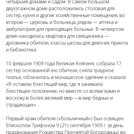
четырьмя домами и садом. В самом большом
двухэтажном доме расположились столовая для
сестер, кухня и другие хозяйственные помещения, во
втором — церковь и больница, рядом — аптека и
амбулатория для приходящих больных. В четвертом
доме находилась квартира для священника —
духовника обители, классы школы для девочек приюта
и библиотека.
10 февраля 1909 года Великая Княгиня, собрала 17
сестер основанной ею обители, сняла траурное
платье, облачилась в монашеское одеяние и сказала:
«Я оставлю блестящий мир, где я занимала
блестящее положение, но вместе со всеми вами я
восхожу в более великий мир —в мир бедных и
страдающих».
Первый храм обители («больничный») был освящен
Епископом Трифоном 9 (21) сентября 1909 г. (в день
празднования Рождества Пресвятой Богородицы) во