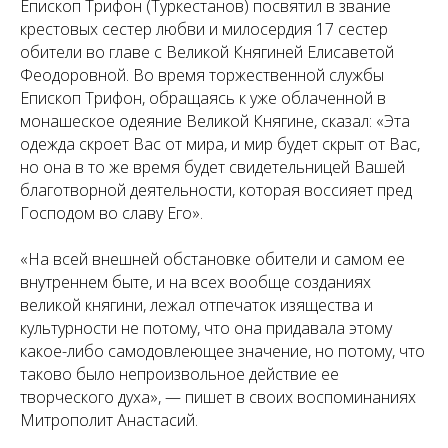
Епископ Трифон (Туркестанов) посвятил в звание
крестовых сестер любви и милосердия 17 сестер
обители во главе с Великой Княгиней Елисаветой
Феодоровной. Во время торжественной службы
Епископ Трифон, обращаясь к уже облаченной в
монашеское одеяние Великой Княгине, сказал: «Эта
одежда скроет Вас от мира, и мир будет скрыт от Вас,
но она в то же время будет свидетельницей Вашей
благотворной деятельности, которая воссияет пред
Господом во славу Его».
«На всей внешней обстановке обители и самом ее
внутреннем быте, и на всех вообще созданиях
великой княгини, лежал отпечаток изящества и
культурности не потому, что она придавала этому
какое-либо самодовлеющее значение, но потому, что
таково было непроизвольное действие ее
творческого духа», — пишет в своих воспоминаниях
Митрополит Анастасий.