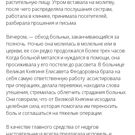
растительную пищу. Утром вставала на молитву,
после чего распределяла послушания сестрам,
работала в клинике, принимала посетителей,
разбирала прошения и письма.
Вечером, — обход больных, заканчивающийся за
полночь. Ночью она молилась в молельне или в
церкви, ее сон редко продолжался более трех часов.
Когда больной метался и нуждался в помощи, она
просиживала у его постели до рассвета. В больнице
Великая Княгиня Елисавета Феодоровна брала на
себя самую ответственную работу: ассистировала
при операциях, делала перевязки, находила слова
утешения, стремилась облегчить страдания больных.
Они говорили, что от Великой Княгини исходила
целебная сила, которая помогала им переносить
боль и соглашаться на тяжелые операции.
В качестве главного средства от недугов
настоятельница всегда предлагала исповедь и