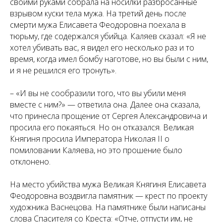
своими руками собрала на носилки разбросанные
взрывом куски тела мужа. На третий день после
смерти мужа Елисавета Феодоровна поехала в
тюрьму, где содержался убийца. Каляев сказал: «Я не
хотел убивать вас, я видел его несколько раз и то
время, когда имел бомбу наготове, но вы были с ним,
и я не решился его тронуть».
– «И вы не сообразили того, что вы убили меня
вместе с ним?» — ответила она. Далее она сказала,
что принесла прощение от Сергея Александровича и
просила его покаяться. Но он отказался. Великая
Княгиня просила Императора Николая II о
помиловании Каляева, но это прошение было
отклонено.
На место убийства мужа Великая Княгиня Елисавета
Феодоровна воздвигла памятник — крест по проекту
художника Васнецова. На памятнике были написаны
слова Спасителя со Креста: «Отче, отпусти им, не