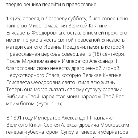
твердо решила перейти в православие.
13 (25) апреля, в Лазареву субботу, было совершено
таинство Миропомазания Великой Княгини
Елисаветы Феодоровны с оставлением ей прежнего
имени, но уже в честь святой праведной Елисаветы —
матери святого Иоанна Предтечи, память которой
Православная церковь совершает 5 (18) сентября.
После Миропомазания Император Александр III
благословил свою невестку драгоценной иконой
Нерукотворного Спаса, которую Великая Княгиня
Елисавета Феодоровна свято чтила всю жизнь.
Теперь она могла сказать своему супругу словами
Библии: «Твой народ стал моим народом, Твой Бог —
моим богом! (Руфь, 1.16).
В 1891 году Император Александр III назначил
Великого Князя Сергея Александровича Московским
генерал-губернатором. Супруга генерал-губернатора