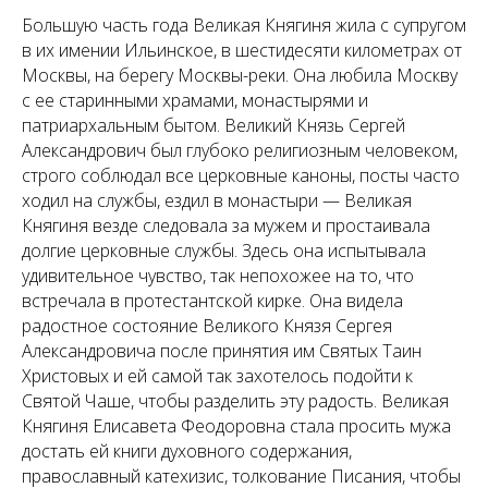
Большую часть года Великая Княгиня жила с супругом
в их имении Ильинское, в шестидесяти километрах от
Москвы, на берегу Москвы-реки. Она любила Москву
с ее старинными храмами, монастырями и
патриархальным бытом. Великий Князь Сергей
Александрович был глубоко религиозным человеком,
строго соблюдал все церковные каноны, посты часто
ходил на службы, ездил в монастыри — Великая
Княгиня везде следовала за мужем и простаивала
долгие церковные службы. Здесь она испытывала
удивительное чувство, так непохожее на то, что
встречала в протестантской кирке. Она видела
радостное состояние Великого Князя Сергея
Александровича после принятия им Святых Таин
Христовых и ей самой так захотелось подойти к
Святой Чаше, чтобы разделить эту радость. Великая
Княгиня Елисавета Феодоровна стала просить мужа
достать ей книги духовного содержания,
православный катехизис, толкование Писания, чтобы