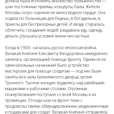
должна была исполнять множество обязанностей —
шли постоянные приемы, концерты, балы. Жители
Москвы скоро оценили ее милосердное сердце. Она
ходила по больницам для бедных, в богадельни, в
приюты для беспризорных детей. И везде старалась
облегчить страдания людей: раздавала еду, одежду,
деньги, улучшала условия жизни несчастных.
Когда в 1905г. началась русско-японская война,
Великая Княгиня Елисавета Феодоровна немедленно
занялась организацией помощи фронту. Одним из ее
замечательных начинаний было устройство
мастерских для помощи солдатам — под них были
заняты все залы Кремлевского дворца, кроме
Тронного. Тысячи женщин трудились над швейными
машинами и рабочими столами. Огромные
пожертвования поступали со всей Москвы и из
провинции. Отсюда шли на фронт тюки с
продовольствием, обмундированием, медикаментами
и подарками для солдат. Великая Княгиня отправляла