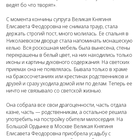
ведят бо что творят».
С момента кончины супруга Великая Княгиня
Елисавета Феодоровна не снимала траур, стала
держать строгий пост, много молилась. Ее спальня в
Николаевском дворце стала напоминать монашескую
келью. Вся роскошная мебель была вынесена, стены
перекрашены в белый цвет, на них находились только
иконы и картины духовного содержания. На светских
приемах она не появлялась. Бывала только в храме
на бракосочетаниях или крестинах родственников и
друзей и сразу уходила домой или по делам. Теперь ее
ничто не связывало со светской жизнью.
Она собрала все свои драгоценности, часть отдала
казне, часть — родственникам, а остальное решила
употребить на постройку обители милосердия. На
Большой Ордынке в Москве Великая Княгиня
Елисавета Феодоровна приобрела усадьбу с