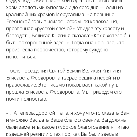
саду, у подножия Елеонской горы. Этот пятиглавый
храм с золотыми куполами и до сего дня — один из
красивейших храмов Иерусалима. На вершине
Елеонской горы высилась огромная колокольня,
прозванная «русской свечой». Увидев эту красоту и
благодать, Великая Княгиня сказала: «Как я хотела бы
быть похороненной здесь». Тогда она не знала, что
произнесла пророчество, которому суждено
исполниться.
После посещения Святой Земли Великая Княгиня
Елисавета Феодоровна твердо решила перейти в
православие. Это письмо показывает, какой путь
прошла Елисавета Феодоровна. Мы приведем его
почти полностью:
« ... А теперь, дорогой Папа, я хочу что-то сказать Вам
и умоляю Вас дать Ваше благословение. Вы должны
были заметить, какое глубокое благоговение я питаю
к здешней религии с тех пор, как Вы были здесь в