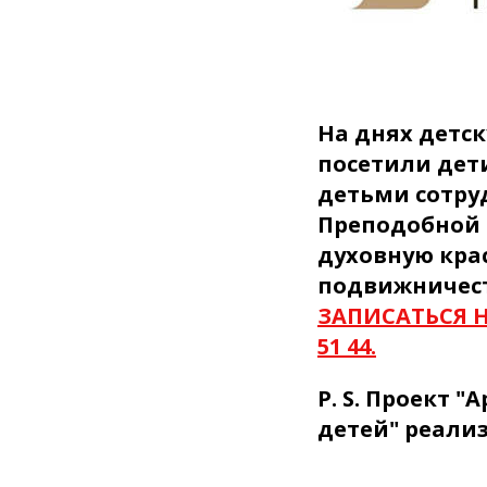
На днях детск
посетили дети
детьми сотру
Преподобной 
духовную кра
подвижничест
ЗАПИСАТЬСЯ Н
51 44.
P. S. Проект 
детей" реали