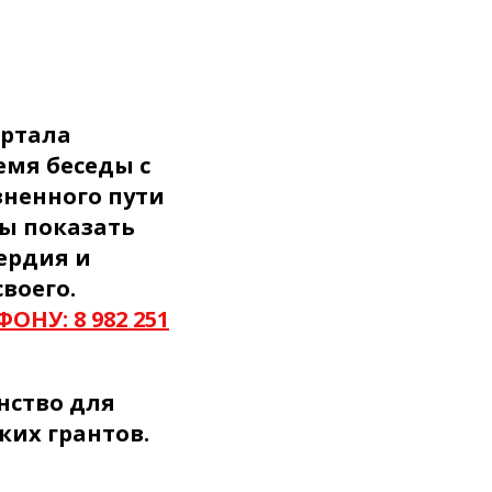
артала
емя беседы с
зненного пути
ы показать
ердия и
воего.
НУ: 8 982 251
анство для
ких грантов.