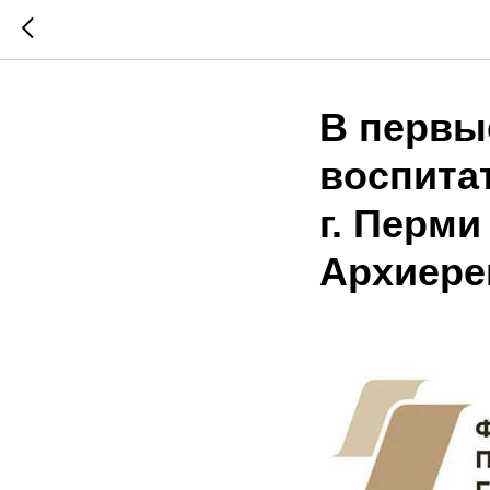
В первые
воспита
г. Перми
Архиере