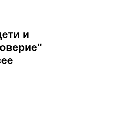
дети и
Доверие"
зее