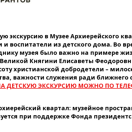
ую экскурсию в Музее Архиерейского кв
 и воспитатели из детского дома. Во вр
днику музея было важно на примере жи
Великой Княгини Елисаветы Феодоровн
соту христианской добродетели – милос
ва, важности служения ради ближнего с
А ДЕТСКУЮ ЭКСКУРСИЮ МОЖНО ПО ТЕЛЕФО
"Архиерейский квартал: музейное простр
зуется при поддержке Фонда президентс