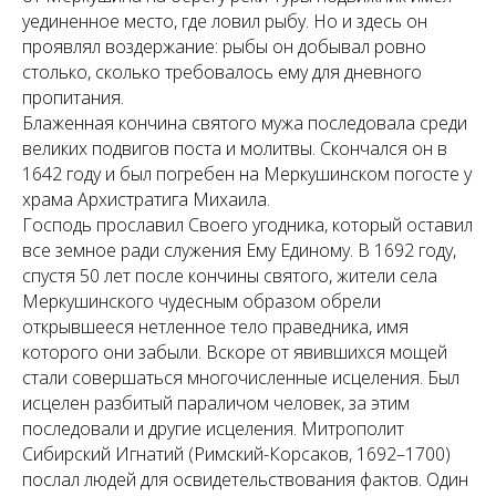
уединенное место, где ловил рыбу. Но и здесь он
проявлял воздержание: рыбы он добывал ровно
столько, сколько требовалось ему для дневного
пропитания.
Блаженная кончина святого мужа последовала среди
великих подвигов поста и молитвы. Скончался он в
1642 году и был погребен на Меркушинском погосте у
храма Архистратига Михаила.
Господь прославил Своего угодника, который оставил
все земное ради служения Ему Единому. В 1692 году,
спустя 50 лет после кончины святого, жители села
Меркушинского чудесным образом обрели
открывшееся нетленное тело праведника, имя
которого они забыли. Вскоре от явившихся мощей
стали совершаться многочисленные исцеления. Был
исцелен разбитый параличом человек, за этим
последовали и другие исцеления. Митрополит
Сибирский Игнатий (Римский-Корсаков, 1692–1700)
послал людей для освидетельствования фактов. Один