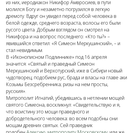
из них, иеродиакон Никифор Амвросиев, в пути
молился Богу и незаметно погрузился в легкую
дремоту. Вдруг он увидел перед собой человека в
белой одежде, среднего возраста, волосы его были
русого цвета. Добрым взглядом он смотрел на
Никифора и на вопрос последнего: «Кто ты?» –
явившийся ответил: «Я Симеон Меркушинский», – и
стал невидимым.
В «Иконописном Подлиннике» под 16 апреля
значится: «Святый и праведный Симеон
Меркушинский и Верхотурский, иже в Сибири новый
чудотворец; подобием рус, брада и власы на главе аки
Козьмы Безсребренника; ризы на нем просты,
русския».
Митрополит Игнатий, убедившись в нетлении мощей
святого Симеона, воскликнул: «Свидетельствую и я,
что воистину это мощи праведного и
добродетельного человека: во всем подобны они
мощам древних святых. Сей праведник
подобен
Алексию, митрополиту Московскому
, или же