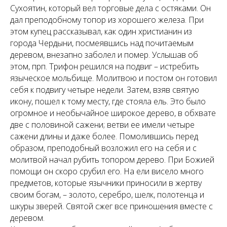
Сухоятин, который вел торговые дела с остяками. Он
дал преподобному топор из хорошего железа. При
этом купец рассказывал, как один христианин из
города Чердыни, посмеявшись над почитаемым
деревом, внезапно заболел и помер. Услышав об
этом, прп. Трифон решился на подвиг – истребить
языческое мольбище. Молитвою и постом он готовил
себя к подвигу четыре недели. Затем, взяв святую
икону, пошел к тому месту, где стояла ель. Это было
огромное и необычайное широкое дерево, в обхвате
две с половиной сажени; ветви ее имели четыре
сажени длины и даже более. Помолившись перед
образом, преподобный возложил его на себя и с
молитвой начал рубить топором дерево. При Божией
помощи он скоро срубил его. На ели висело много
предметов, которые язычники приносили в жертву
своим богам, – золото, серебро, шелк, полотенца и
шкуры зверей. Святой сжег все приношения вместе с
деревом.