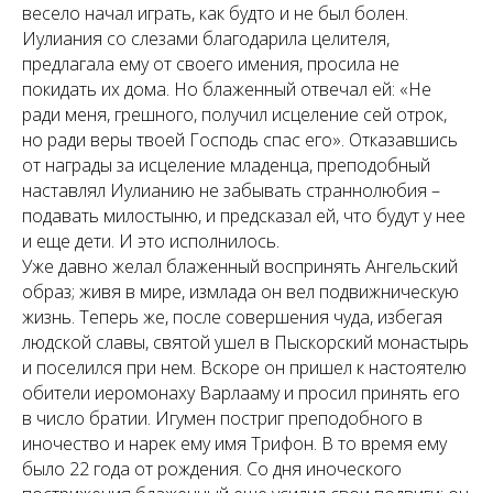
весело начал играть, как будто и не был болен.
Иулиания со слезами благодарила целителя,
предлагала ему от своего имения, просила не
покидать их дома. Но блаженный отвечал ей: «Не
ради меня, грешного, получил исцеление сей отрок,
но ради веры твоей Господь спас его». Отказавшись
от награды за исцеление младенца, преподобный
наставлял Иулианию не забывать страннолюбия –
подавать милостыню, и предсказал ей, что будут у нее
и еще дети. И это исполнилось.
Уже давно желал блаженный воспринять Ангельский
образ; живя в мире, измлада он вел подвижническую
жизнь. Теперь же, после совершения чуда, избегая
людской славы, святой ушел в Пыскорский монастырь
и поселился при нем. Вскоре он пришел к настоятелю
обители иеромонаху Варлааму и просил принять его
в число братии. Игумен постриг преподобного в
иночество и нарек ему имя Трифон. В то время ему
было 22 года от рождения. Со дня иноческого