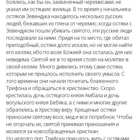
боялись, как бы он, захваченный черемисами, не
указал им остяцкие жилища. В то время у начальника
остяков Зевендука находилось несколько русских
людей, бежавших из плена от черемис; когда остяки с
Зевендуком пошли убивать святого, эти русские люди
последовали за ними. Придя на то место, где обитал
преподобный, остяки долго искали, но не могли найти
его келлии, ибо по воле Божией она осталась для них
невидима. Святой же в то время стоял на молитве в
своей келлии. Много дивились этому сами остяки,
которым не пришлось исполнить своего умысла. С
того времени они начали почитать блаженного
Трифона и обращаться в христианство. Скоро
крестилась дочь остяцкого князя Амбала и дочь
вогульского князя Бебяка, а с ними и многие другие
обратились в Христову веру. Крещеные остяки
приносили святому воск, мед и все потребное. Чтобы
не огорчать их, святой принимал приношения и
молился за новообращенных христиан.
Но недолго прп. Трифону пришлось жить с остяками.