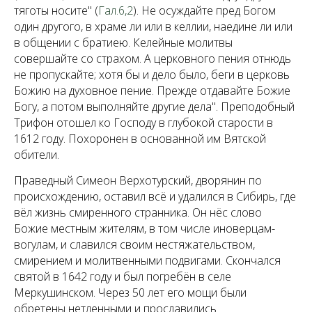
тяготы носите" (
Гал.6,2
). Не осуждайте пред Богом
один другого, в храме ли или в келлии, наедине ли или
в общении с братиею. Келейные молитвы
совершайте со страхом. А церковного пения отнюдь
не пропускайте; хотя бы и дело было, беги в церковь
Божию на духовное пение. Прежде отдавайте Божие
Богу, а потом выполняйте другие дела". Преподобный
Трифон отошел ко Господу в глубокой старости в
1612 году. Похоронен в основанной им Вятской
обители.
Праведный Симеон Верхотурский, дворянин по
происхождению, оставил всё и удалился в Сибирь, где
вёл жизнь смиренного странника. Он нёс слово
Божие местным жителям, в том числе иноверцам-
вогулам, и славился своим нестяжательством,
смирением и молитвенными подвигами. Скончался
святой в 1642 году и был погребён в селе
Меркушинском. Через 50 лет его мощи были
обретены нетленными и прославились