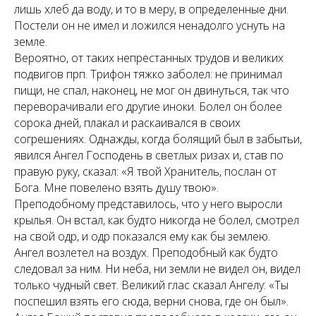
лишь хлеб да воду, и то в меру, в определенные дни.
Постели он не имел и ложился ненадолго уснуть на
земле.
Вероятно, от таких непрестанных трудов и великих
подвигов прп. Трифон тяжко заболел: не принимал
пищи, не спал, наконец, не мог он двинуться, так что
переворачивали его другие иноки. Болел он более
сорока дней, плакал и раскаивался в своих
согрешениях. Однажды, когда болящий был в забытьи,
явился Ангел Господень в светлых ризах и, став по
правую руку, сказал: «Я твой Хранитель, послан от
Бога. Мне повелено взять душу твою».
Преподобному представилось, что у него выросли
крылья. Он встал, как будто никогда не болел, смотрел
на свой одр, и одр показался ему как бы землею.
Ангел возлетел на воздух. Преподобный как будто
следовал за ним. Ни неба, ни земли не видел он, видел
только чудный свет. Великий глас сказал Ангелу: «Ты
поспешил взять его сюда, верни снова, где он был».