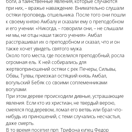
боги, а таинственные явления, которые случаются
при них, – вражье наваждение. Внимательно слушали
остяки проповедь отшельника. После того они пошли
к своему князю Амбалу и сказали ему о преподобном
и его учении. «Никогда, – говорили они, – не слышали
ни мы, ни отцы наши такого учения». Амбал
расспрашивал их о преподобном и сказал, что и он
также хочет увидеть святого мужа.
Около того места, где поселился преподобный, росла
огромная ель. К ней собирались для
жертвоприношений остяки с рек Печеры, Сильвы,
Обвы, Тулвы, приезжал остяцкий князь Амбал,
вогульский Бебяк со своими соплеменниками
вогулами.
При этом дереве происходили дивные, устрашающие
явления. Если кто из христиан, не твердый верою,
смеялся под деревом, ломал его ветвь или брал что-
нибудь из приношений, с теми случались несчастья,
даже смерть.
В то время посетил прп. Трифона купец Федор