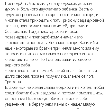
Преподобный исцелил девицу, одержимую злым
духом, и больного двухлетнего ребенка. Весть о
чудесах пронеслась по окрестностям монастыря, и
многие стали приходить к прп. Трифону ради духовной
пользы, приносили больных детей, приводили
бесноватых. Тогда некоторые из иноков
позавидовали преподобному и начали его
злословить и поносить. Дьяк монастыря Василий и
еще некоторые из братии причиняли много зла ему:
поносили святого, как самого последнего инока,
клеветали на него. Но Господь защитил своего
верного раба.
Через некоторое время Василий впал в болезнь и
долго хворал, пока не получил исцеление от прп.
Трифона.
Блаженный не желал славы людской и не хотел, чтобы
среди братии были раздоры. И потому, помолившись,
он оставил Пыскорскую обитель и искал себе
уединения. На берегу реки Камы он нашел малую