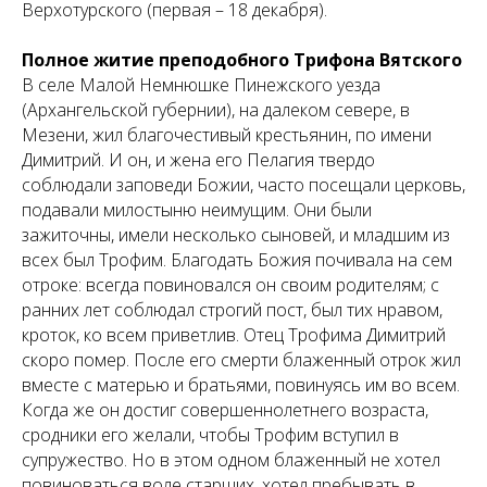
Верхотурского (первая – 18 декабря).
Полное житие преподобного Трифона Вятского
В селе Малой Немнюшке Пинежского уезда
(Архангельской губернии), на далеком севере, в
Мезени, жил благочестивый крестьянин, по имени
Димитрий. И он, и жена его Пелагия твердо
соблюдали заповеди Божии, часто посещали церковь,
подавали милостыню неимущим. Они были
зажиточны, имели несколько сыновей, и младшим из
всех был Трофим. Благодать Божия почивала на сем
отроке: всегда повиновался он своим родителям; с
ранних лет соблюдал строгий пост, был тих нравом,
кроток, ко всем приветлив. Отец Трофима Димитрий
скоро помер. После его смерти блаженный отрок жил
вместе с матерью и братьями, повинуясь им во всем.
Когда же он достиг совершеннолетнего возраста,
сродники его желали, чтобы Трофим вступил в
супружество. Но в этом одном блаженный не хотел
повиноваться воле старших, хотел пребывать в