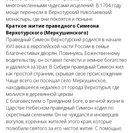
многочисленными чудесами исцелений. В 1704 году
мощи перенесли в Верхотурский Николаевский
монастырь, где они покоятся и поныне.
Краткое житие праведного Симеона
Верхотурского (Меркушинского)
Праведный Симеон Верхотурский родился в начале
XVII века в европейской части России в семье
благочестивых дворян. Повинуясь Божественному
водительству, он оставил почести и земное богатство
и удалился за Урал. В Сибири праведный Симеон жил
как простой странник, скрывая свое происхождение.
Чаще всего он посещал село Меркушинское,
находившееся недалеко от города Верхотурья, где
молился в деревянной церкви.
С благовестием о Триедином Боге, о вечной жизни в
Царстве Небесном праведный Симеон ходил по
окрестным селениям. Он не чуждался и иноверцев
вогулов, коренных жителей этого края, которые
полюбили святого за его чистое житие. С помощью