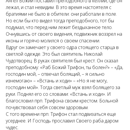
Ангел Божий поставил преподобного в келлии, где он
лежал, и стал невидим. В это время настоятеля с
братиями не было в обители: они работали в поле.
Но если бы кто видел тогда преподобного, тот бы
подумал, что перед ним лежит бездыханное тело.
Очнувшись от своего видения, подвижник воззрел на
иконы и горячо молился о своем спасении.
Вдруг он замечает у своего одра стоящего старца в
светлой одежде. Это был святитель Николай
Чудотворец. В руках святителя был крест. Он сказал
преподобному: «Раб Божий Трифон, ты болен?» – «Да,
господин мой, – отвечал болящий, – я сильно
изнемогаю» – «Встань и ходи» – «Но я не могу,
господин мой». Тогда светлый муж взял болящего за
руки. Поднял его со словами: «Встань и ходи». И
благословил прп. Трифона своим крестом. Больной
почувствовал себя совсем здоровым.
С того времени прп. Трифон стал подвизаться еще
усерднее. И Господь прославил Своего раба даром
чудес.