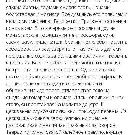
пострижения блаженный еще усилил свои подвиги; он
служил братии, трудами смирял плоть, ночами
бодрствовал и молился. Все дивились его подвигам и
великому смирению. Вскоре прп. Трифона поставили
пономарем. В то же время он проходил и другие
монастырские послушания: пек просфоры, сучил
свечи, варил кушанья для братии, пек хлебы, носил на
себе дрова из леса, сверх того, настоятель дал ему
послушание ходить за болящими братиями – кормить
и поить их. Все эти работы преподобный исполнял
без ропота, с великой радостью. Однако и таких
подвигов было мало для преподобного Трифона. В
летние ночи он выходил из своей келлии и,
обнажившись до пояса, отдавал свое тело на
съедение комарам и оводам. И так неподвижно, как
столб, он простаивал на молитве до утра. К
церковным службам подвижник приходил первым. Из
церкви же уходил в свою келлию, ни с кем не
разговаривая и не слушая праздных разговоров.
Твердо исполнял святой келейное правило, вкушал