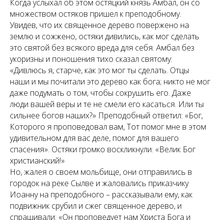
Когда услыхал об этом остяцкий князь Амбал, он со
множеством остяков пришел к преподобному.
Увидев, что их священное дерево повержено на
землю и сожжено, остяки дивились, как мог сделать
это святой без всякого вреда для себя. Амбал без
укоризны и поношения тихо сказал святому:
«Дивлюсь я, старче, как это мог ты сделать. Отцы
наши и мы почитали это дерево как бога; никто не мог
даже подумать о том, чтобы сокрушить его. Даже
люди вашей веры и те не смели его касаться. Или ты
сильнее богов наших?» Преподобный ответил: «Бог,
Которого я проповедовал вам, Тот помог мне в этом
удивительном для вас деле, помог для вашего
спасения». Остяки громко воскликнули: «Велик Бог
христианский!»
Но, жалея о своем мольбище, они отправились в
городок на реке Сылве и жаловались приказчику
Иоанну на преподобного – рассказывали ему, как
подвижник срубил и сжег священное дерево, и
спрашивали: «Он проповедует нам Христа Бога и