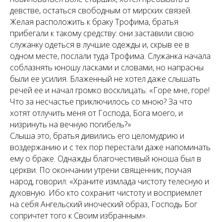
девстве, остаться свободным от мирских связей.
Желая расположить к браку Трофима, братья
прибегали к такому средству: они заставили свою
служанку одеться в лучшие одежды и, скрыв ее в
одном месте, послали туда Трофима. Служанка начала
соблазнять юношу ласками и словами, но напрасны
были ее усилия. Блаженный не хотел даже слышать
речей ее и начал громко восклицать: «Горе мне, горе!
Что за несчастье приключилось со мною? За что
хотят отлучить меня от Господа, Бога моего, и
низринуть на вечную погибель?»
Слыша это, братья дивились его целомудрию и
воздержанию и с тех пор перестали даже напоминать
ему о браке. Однажды благочестивый юноша был в
церкви. По окончании утрени священник, поучая
народ, говорил: «Храните измлада чистоту телесную и
духовную. Ибо кто сохранит чистоту и восприемлет
на себя Ангельский иноческий образ, Господь Бог
сопричтет того к Своим избранным».