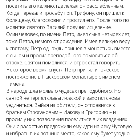
посетить его келлию, где лежал он расслабленным.
Когда передали просьбу прп. Трифону, он пришел к
болящему, благословил и простил его. После того по
молитве святого Василий получил исцеление.
Один человек, по имени Петр, имел сына четырех лет,
тоже Петра, немого от рождения. Имея великую веру
к святому, Петр однажды пришел в монастырь вместе
с сыном и просил преподобного помолиться об
отроке. Святой помолился, и отрок стал говорить.
Некоторое время спустя Петр принял иноческое
пострижение в Пыскорском монастыре с именем
Пимена.
В народе шла молва о чудесах преподобного. Но
святой не терпел славы людской и захотел снова
уединиться. Выйдя из обители, он отправился к
братьям Строгановым – Иакову и Григорию – и
просил у них позволения поселиться в их владениях.
Они с радостью предложили ему идти на реку Чусовую
и избрать в их вотчине место, какое ему будет угодно.