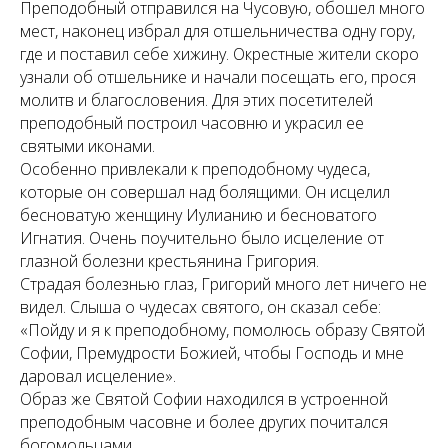
Преподобный отправился на Чусовую, обошел много
мест, наконец избрал для отшельничества одну гору,
где и поставил себе хижину. Окрестные жители скоро
узнали об отшельнике и начали посещать его, прося
молитв и благословения. Для этих посетителей
преподобный построил часовню и украсил ее
святыми иконами.
Особенно привлекали к преподобному чудеса,
которые он совершал над болящими. Он исцелил
бесноватую женщину Иулианию и бесноватого
Игнатия. Очень поучительно было исцеление от
глазной болезни крестьянина Григория.
Страдая болезнью глаз, Григорий много лет ничего не
видел. Слыша о чудесах святого, он сказал себе:
«Пойду и я к преподобному, помолюсь образу Святой
Софии, Премудрости Божией, чтобы Господь и мне
даровал исцеление».
Образ же Святой Софии находился в устроенной
преподобным часовне и более других почитался
богомольцами.