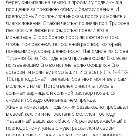
берег, они упали на землю и просили у подвижника
прощения за прежнюю обиду и благословения. И
преподобный поклонился инокам, прося их молитв и
благословения. С такой честью приняли прп. Трифона
пыскарские иноки и с радостью повели его в
монастырь. Скоро братия просили святого о том,
чтобы по-прежнему тек соляной раствор, который,
по-видимому, совершенно иссяк. Напомнив им слова
Писания: Близ Господь всем призывающим Его, всем
призывающим Его во истине: волю боящихся Его
сотворит и молитву их услышит, и спасет я (
Пс.144,18-
19
), преподобный пригласил братию к молитве и сам
молился с ними. Потом велел очистить трубы в
соляных варницах, и соляной раствор появился
снова и гораздо обильнее, чем прежде.
Живя в монастыре, подвижник безвыходно пребывал
в своей келлии и непрестанно молился Господу.
Названный выше дьяк Василий, ранее враждебный к
преподобному, узнав о чуде, раскаялся в своем
прегрешении и просил через других преподобного