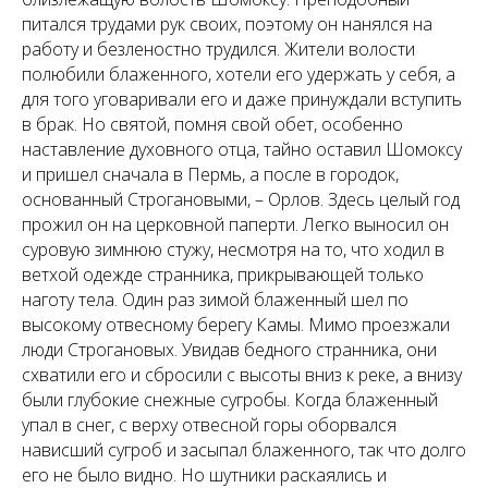
питался трудами рук своих, поэтому он нанялся на
работу и безленостно трудился. Жители волости
полюбили блаженного, хотели его удержать у себя, а
для того уговаривали его и даже принуждали вступить
в брак. Но святой, помня свой обет, особенно
наставление духовного отца, тайно оставил Шомоксу
и пришел сначала в Пермь, а после в городок,
основанный Строгановыми, – Орлов. Здесь целый год
прожил он на церковной паперти. Легко выносил он
суровую зимнюю стужу, несмотря на то, что ходил в
ветхой одежде странника, прикрывающей только
наготу тела. Один раз зимой блаженный шел по
высокому отвесному берегу Камы. Мимо проезжали
люди Строгановых. Увидав бедного странника, они
схватили его и сбросили с высоты вниз к реке, а внизу
были глубокие снежные сугробы. Когда блаженный
упал в снег, с верху отвесной горы оборвался
нависший сугроб и засыпал блаженного, так что долго
его не было видно. Но шутники раскаялись и