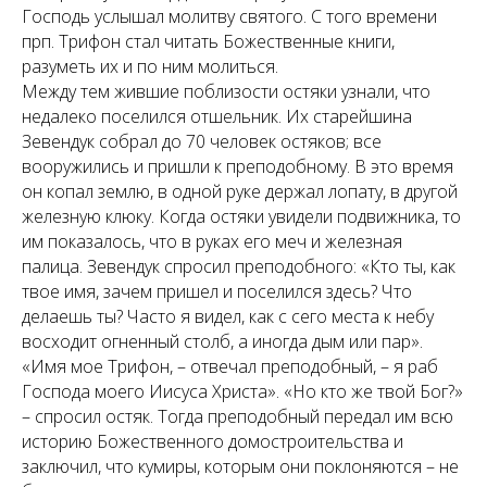
Господь услышал молитву святого. С того времени
прп. Трифон стал читать Божественные книги,
разуметь их и по ним молиться.
Между тем жившие поблизости остяки узнали, что
недалеко поселился отшельник. Их старейшина
Зевендук собрал до 70 человек остяков; все
вооружились и пришли к преподобному. В это время
он копал землю, в одной руке держал лопату, в другой
железную клюку. Когда остяки увидели подвижника, то
им показалось, что в руках его меч и железная
палица. Зевендук спросил преподобного: «Кто ты, как
твое имя, зачем пришел и поселился здесь? Что
делаешь ты? Часто я видел, как с сего места к небу
восходит огненный столб, а иногда дым или пар».
«Имя мое Трифон, – отвечал преподобный, – я раб
Господа моего Иисуса Христа». «Но кто же твой Бог?»
– спросил остяк. Тогда преподобный передал им всю
историю Божественного домостроительства и
заключил, что кумиры, которым они поклоняются – не