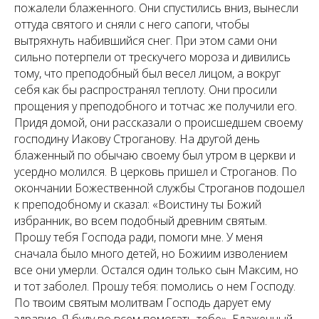
пожалели блаженного. Они спустились вниз, вынесли
оттуда святого и сняли с него сапоги, чтобы
вытряхнуть набившийся снег. При этом сами они
сильно потерпели от трескучего мороза и дивились
тому, что преподобный был весел лицом, а вокруг
себя как бы распространял теплоту. Они просили
прощения у преподобного и тотчас же получили его.
Придя домой, они рассказали о происшедшем своему
господину Иакову Строганову. На другой день
блаженный по обычаю своему был утром в церкви и
усердно молился. В церковь пришел и Строганов. По
окончании Божественной службы Строганов подошел
к преподобному и сказал: «Воистину ты Божий
избранник, во всем подобный древним святым.
Прошу тебя Господа ради, помоги мне. У меня
сначала было много детей, но Божиим изволением
все они умерли. Остался один только сын Максим, но
и тот заболел. Прошу тебя: помолись о нем Господу.
По твоим святым молитвам Господь дарует ему