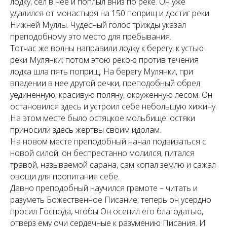
лодку, сел в нее и поплыл вниз по реке. Он уже
удалился от монастыря на 150 поприщ и достиг реки
Нижней Муллы. Чудесный голос трижды указал
преподобному это место для пребывания.
Тотчас же волны направили лодку к берегу, к устью
реки Мулянки; потом этою рекою против течения
лодка шла пять поприщ. На берегу Мулянки, при
впадении в нее другой речки, преподобный обрел
уединенную, красивую поляну, окруженную лесом. Он
остановился здесь и устроил себе небольшую хижину.
На этом месте было остяцкое мольбище: остяки
приносили здесь жертвы своим идолам.
На новом месте преподобный начал подвизаться с
новой силой: он беспрестанно молился, питался
травой, называемой сарана, сам копал землю и сажал
овощи для пропитания себе.
Давно преподобный научился грамоте – читать и
разуметь Божественное Писание; теперь он усердно
просил Господа, чтобы Он осенил его благодатью,
отверз ему очи сердечные к разумению Писания. И