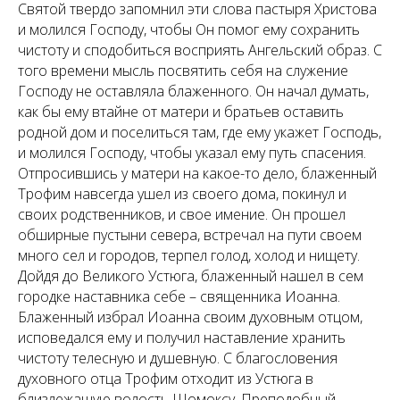
Святой твердо запомнил эти слова пастыря Христова
и молился Господу, чтобы Он помог ему сохранить
чистоту и сподобиться восприять Ангельский образ. С
того времени мысль посвятить себя на служение
Господу не оставляла блаженного. Он начал думать,
как бы ему втайне от матери и братьев оставить
родной дом и поселиться там, где ему укажет Господь,
и молился Господу, чтобы указал ему путь спасения.
Отпросившись у матери на какое-то дело, блаженный
Трофим навсегда ушел из своего дома, покинул и
своих родственников, и свое имение. Он прошел
обширные пустыни севера, встречал на пути своем
много сел и городов, терпел голод, холод и нищету.
Дойдя до Великого Устюга, блаженный нашел в сем
городке наставника себе – священника Иоанна.
Блаженный избрал Иоанна своим духовным отцом,
исповедался ему и получил наставление хранить
чистоту телесную и душевную. С благословения
духовного отца Трофим отходит из Устюга в
близлежащую волость Шомоксу. Преподобный