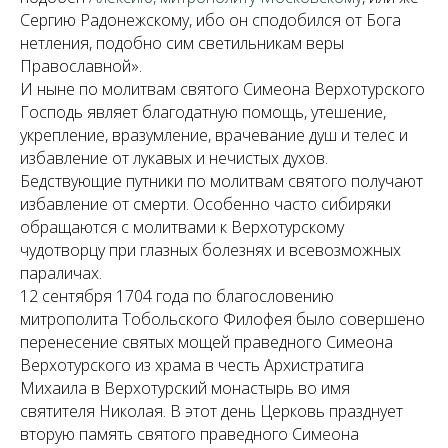
Сергию Радонежскому, ибо он сподобился от Бога
нетления, подобно сим светильникам веры
Православной».
И ныне по молитвам святого Симеона Верхотурского
Господь являет благодатную помощь, утешение,
укрепление, вразумление, врачевание душ и телес и
избавление от лукавых и нечистых духов.
Бедствующие путники по молитвам святого получают
избавление от смерти. Особенно часто сибиряки
обращаются с молитвами к Верхотурскому
чудотворцу при глазных болезнях и всевозможных
параличах.
12 сентября 1704 года по благословению
митрополита Тобольского Филофея было совершено
перенесение святых мощей праведного Симеона
Верхотурского из храма в честь Архистратига
Михаила в Верхотурский монастырь во имя
святителя Николая. В этот день Церковь празднует
вторую память святого праведного Симеона