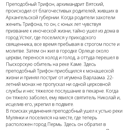
Преподобный Трифон, архимандрит Вятский,
происходил от благочестивых родителей, живших в
Архангельской губернии. Когда родители захотели
женить Трифона, то он, с юных лет чувствуя
призвание к иноческой жизни, тайно ушел из дома в
город Устюг, где поселился у приходского
священника, все время пребывая в строгом посте и
молитве. Затем он жил в городке Орлеце около
церкви, перенося холод и голод, а оттуда перешел в
Пыскорскую обитель на реке Каме. Здесь
преподобный Трифон приобщился к монашеской
жизни и принял постриг от игумена Варлаама. 22-
летний монах не пропускал ни одной церковной
службы и нес тяжелое послушание в пекарне. Когда
он тяжело заболел, ему явился святитель Николай и,
исцелив его, укрепил в подвиге.
В поисках уединения преподобный ушел к устью реки
Мулянки и поселился на месте, где теперь
расположен город Пермь. Здесь он обратил в