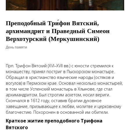
Преподобный Три́фон Вятский,
архимандрит и Праведный Симеон
Верхотурский (Меркушинский)
День памяти
Прп. Трифон Вятский (XVI–XVII вв.) с юности стремился к
монашеству, принял постриг в Пыскорском монастыре.
Обращал в христианство языческие народы (остяков и
вогулов) в Пермском крае. Основал несколько монастырей,
в том числе Успенский монастырь в Хлынове, где стал
архимандритом. Был строгим аскетом, носил вериги.
Скончался в 1612 году, оставив братии духовное
завещание, призывающее к любви, молитве и церковному
благочестию. Похоронен в основанной им обители.
Краткое житие преподобного Трифона
Вятского