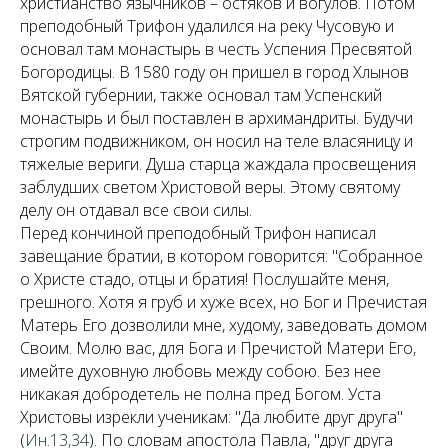
христианство язычников – остяков и вогулов. Потом
преподобный Трифон удалился на реку Чусовую и
основал там монастырь в честь Успения Пресвятой
Богородицы. В 1580 году он пришел в город Хлынов
Вятской губернии, также основал там Успенский
монастырь и был поставлен в архимандриты. Будучи
строгим подвижником, он носил на теле власяницу и
тяжелые вериги. Душа старца жаждала просвещения
заблудших светом Христовой веры. Этому святому
делу он отдавал все свои силы.
Перед кончиной преподобный Трифон написал
завещание братии, в котором говорится: "Собранное
о Христе стадо, отцы и братия! Послушайте меня,
грешного. Хотя я груб и хуже всех, но Бог и Пречистая
Матерь Его дозволили мне, худому, заведовать домом
Своим. Молю вас, для Бога и Пречистой Матери Его,
имейте духовную любовь между собою. Без нее
никакая добродетель не полна пред Богом. Уста
Христовы изрекли ученикам: "Да любите друг друга"
(
Ин.13,34
). По словам апостола Павла, "друг друга