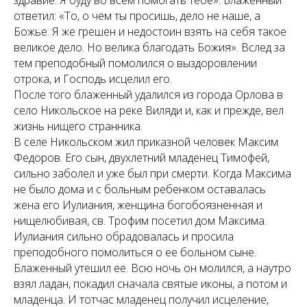
здравие. Я буду во всем помогать тебе». Блаженный
ответил: «То, о чем ты просишь, дело не наше, а
Божье. Я же грешен и недостоин взять на себя такое
великое дело. Но велика благодать Божия». Вслед за
тем преподобный помолился о выздоровлении
отрока, и Господь исцелил его.
После того блаженный удалился из города Орлова в
село Никольское на реке Виляди и, как и прежде, вел
жизнь нищего странника.
В селе Никольском жил приказной человек Максим
Федоров. Его сын, двухлетний младенец Тимофей,
сильно заболел и уже был при смерти. Когда Максима
не было дома и с больным ребенком оставалась
жена его Иулиания, женщина богобоязненная и
нищелюбивая, св. Трофим посетил дом Максима.
Иулиания сильно обрадовалась и просила
преподобного помолиться о ее больном сыне.
Блаженный утешил ее. Всю ночь он молился, а наутро
взял ладан, покадил сначала святые иконы, а потом и
младенца. И тотчас младенец получил исцеление,