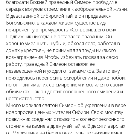
благодати Божией праведный Симеон пробудил в
сердцах вогулов стремление к добродетельной жизни.
В девственной сибирской тайге он предавался
Богомыслию, в каждом живом существе видя
неизреченную премудрость «Сотворившего вся».
Подвижник никогда не оставался праздным. Он
хорошо умел шить шубы и, обходя села, работал в
домах у крестьян, не принимая за труды никакого
вознаграждения. Чтобы избежать похвал за свою
работу, праведный Симеон оставлял ее
незавершенной и уходил от заказчиков. За это ему
приходилось переносить оскорбления и даже побои,
но он принимал их со смирением и молился о своих
обидчиках. Так он достиг совершенного смирения и
нестяжательства.
Много молился святой Симеон об укреплении в вере
новопросвещенных жителей Сибири. Свою молитву
подвижник соединял с подвигом коленопреклонного
стояния на камне в дремучей тайге. В десяти верстах
от Меркушина на берегу реки Туры подвижник имел