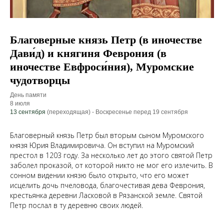
Благоверные князь Петр (в иночестве
Дави́д) и княгиня Феврония (в
иночестве Евфроси́ния), Муромские
чудотворцы
День памяти
8 июля
13 сентября
(переходящая) - Воскресенье перед 19 сентября
Благоверный князь Петр был вторым сыном Муромского
князя Юрия Владимировича. Он вступил на Муромский
престол в 1203 году. За несколько лет до этого святой Петр
заболел проказой, от которой никто не мог его излечить. В
сонном видении князю было открыто, что его может
исцелить дочь пчеловода, благочестивая дева Феврония,
крестьянка деревни Ласковой в Рязанской земле. Святой
Петр послал в ту деревню своих людей.