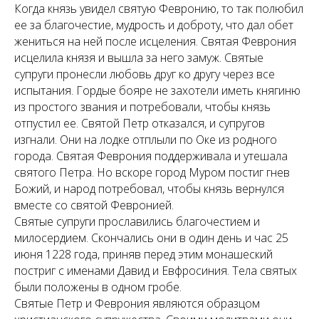
Когда князь увидел святую Февронию, то так полюбил
ее за благочестие, мудрость и доброту, что дал обет
жениться на ней после исцеления. Святая Феврония
исцелила князя и вышла за него замуж. Святые
супруги пронесли любовь друг ко другу через все
испытания. Гордые бояре не захотели иметь княгиню
из простого звания и потребовали, чтобы князь
отпустил ее. Святой Петр отказался, и супругов
изгнали. Они на лодке отплыли по Оке из родного
города. Святая Феврония поддерживала и утешала
святого Петра. Но вскоре город Муром постиг гнев
Божий, и народ потребовал, чтобы князь вернулся
вместе со святой Февронией.
Святые супруги прославились благочестием и
милосердием. Скончались они в один день и час 25
июня 1228 года, приняв перед этим монашеский
постриг с именами Давид и Евфросиния. Тела святых
были положены в одном гробе.
Святые Петр и Феврония являются образцом