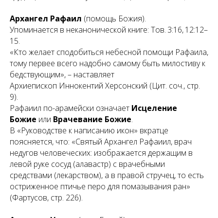
Архангел Рафаил
(
помощь Божия
).
Упоминается в неканонической книге: Тов. 3:16, 12:12–
15.
«Кто желает сподобиться небесной помощи Рафаила,
тому первее всего надобно самому быть милостиву к
бедствующим», – наставляет
Архиепископ Иннокентий Херсонский (Цит. соч., стр.
9).
Рафаиил по-арамейски означает
Исцеление
Божие
или
Врачевание Божие
.
В «Руководстве к написанию икон» вкратце
поясняется, что: «Святый Архангел Рафаиил, врач
недугов человеческих: изображается держащим в
левой руке сосуд (алавастр) с врачебными
средствами (лекарством), а в правой стручец, то есть
остриженное птичье перо для помазывания ран»
(Фартусов, стр. 226).