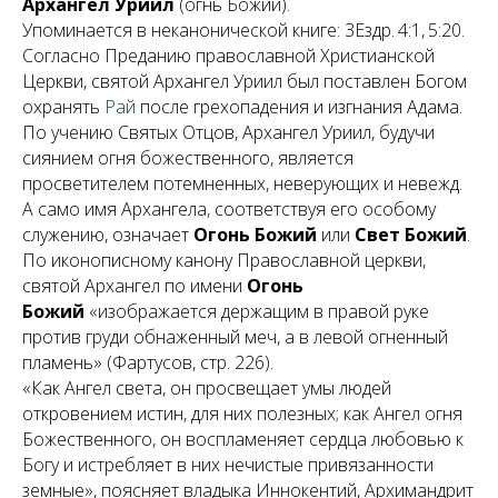
Архангел Уриил
(
огнь Божий
).
Упоминается в неканонической книге: 3Ездр. 4:1, 5:20.
Согласно Преданию православной Христианской
Церкви, святой Архангел Уриил был поставлен Богом
охранять
Рай
после грехопадения и изгнания Адама.
По учению Святых Отцов, Архангел Уриил, будучи
сиянием огня божественного, является
просветителем потемненных, неверующих и невежд.
А само имя Архангела, соответствуя его особому
служению, означает
Огонь Божий
или
Свет Божий
.
По иконописному канону Православной церкви,
святой Архангел по имени
Огонь
Божий
«изображается держащим в правой руке
против груди обнаженный меч, а в левой огненный
пламень» (Фартусов, стр. 226).
«Как Ангел света, он просвещает умы людей
откровением истин, для них полезных; как Ангел огня
Божественного, он воспламеняет сердца любовью к
Богу и истребляет в них нечистые привязанности
земные», поясняет владыка Иннокентий, Архимандрит