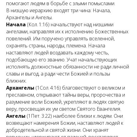
помогают людям в борьбе с злыми помыслами.
В низшую иерархию входят три чина: Начала,
Архангелы и Ангелы.
Начала
(Кол. 1:16) начальствуют над низшими
ангелами, направляя их к исполнению Божественных
повелений. Им поручено управлять вселенной,
охранять страны, народы, племена. Начала
наставляют людей воздавать каждому честь,
подобающую его званию. Учат начальствующих
исполнять должностные обязанности не ради личной
славы и выгод, а ради чести Божией и пользы
ближних.
Архангелы
(1Сол. 4:16) благовествуют о великом и
преславном, открывают тайны веры, пророчества и
разумение воли Божией, укрепляют в людях святую
веру, просвещая их ум светом Святого Евангелия.
Ангелы
(1Пет. 3:22) наиболее близки к людям. Они
возвещают намерения Божии, наставляют людей к
добродетельной и святой жизни. Они хранят