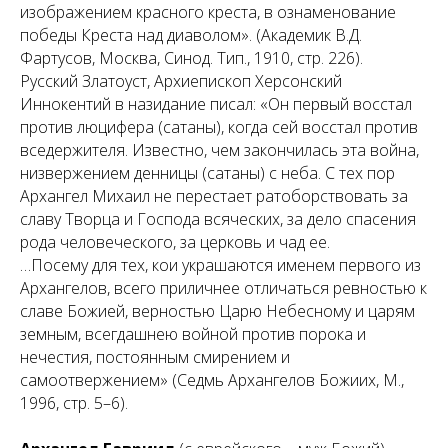
изображением красного креста, в ознаменование
победы Креста над диаволом». (Академик В.Д.
Фартусов, Москва, Синод. Тип., 1910, стр. 226).
Русский Златоуст, Архиепископ Херсонский
Иннокентий в назидание писал: «Он первый восстал
против люцифера (сатаны), когда сей восстал против
вседержителя. Известно, чем закончилась эта война,
низвержением денницы (сатаны) с неба. С тех пор
Архангел Михаил не перестает ратоборствовать за
славу Творца и Господа всяческих, за дело спасения
рода человеческого, за церковь и чад ее.
…Посему для тех, кои украшаются именем первого из
Архангелов, всего приличнее отличаться ревностью к
славе Божией, верностью Царю Небесному и царям
земным, всегдашнею войной против порока и
нечестия, постоянным смирением и
самоотвержением» (Седмь Архангелов Божиих, М.,
1996, стр. 5–6).