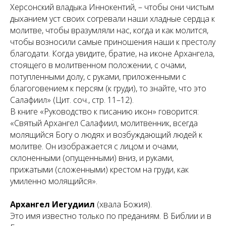
Херсонский владыка Иннокентий, – чтобы они чистым
дыханием уст своих согревали наши хладные сердца к
молитве, чтобы вразумляли нас, когда и как молится,
чтобы возносили самые приношения наши к престолу
благодати. Когда увидите, братие, на иконе Архангела,
стоящего в молитвенном положении, с очами,
потупленными долу, с руками, приложенными с
благоговением к персям (к груди), то знайте, что это
Салафиил» (Цит. соч., стр. 11–12).
В книге «Руководство к писанию икон» говорится:
«Святый Архангел Салафиил, молитвенник, всегда
молящийся Богу о людях и возбуждающий людей к
молитве. Он изображается с лицом и очами,
склоненными (опущенными) вниз, и руками,
прижатыми (сложенными) крестом на груди, как
умиленно молящийся».
Архангел Иегудиил
(
хвала Божия
).
Это имя известно только по преданиям. В Библии и в