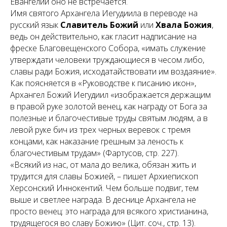
Евангелии оно не встречается.
Имя святого Архангела Иегудиила в переводе на
русский язык
Славитель Божий
или
Хвала Божия
,
ведь он действительно, как гласит надписание на
фреске Благовещенского Собора, «имать служение
утверждати человеки труждающиеся в чесом либо,
славы ради Божия, исходатайствовати им воздаяние».
Как поясняется в «Руководстве к писанию икон»,
Архангел Божий Иегудиил «изображается держащим
в правой руке золотой венец, как награду от Бога за
полезные и благочестивые труды святым людям, а в
левой руке бич из трех черных веревок с тремя
концами, как наказание грешным за леность к
благочестивым трудам» (Фартусов, стр. 227).
«Всякий из нас, от мала до велика, обязан жить и
трудится для славы Божией, – пишет Архиепископ
Херсонский Иннокентий. Чем больше подвиг, тем
выше и светлее награда. В деснице Архангела не
просто венец: это награда для всякого христианина,
трудящегося во славу Божию» (Цит. соч., стр. 13).