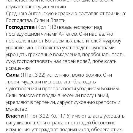
служат правосудию Божию.
Среднюю Ангельскую иерархию составляют три чина:
Господства, Силы и Власти.
Господства
(Кол. 1:16) владычествуют над
последующими чинами Ангелов. Они наставляют
поставленных от Бога земных властителей мудрому
управлению. Господства учат владеть чувствами,
укрощать греховные вожделения, порабощать плоть
духу, господствовать над своей волей, побеждать
искушения.
Силы
(1Пет. 3:22) исполняют волю Божию. Они
творят чудеса и ниспосылают благодать
чудотворения и прозорливости угодникам Божиим.
Силы помогают людям в несении послушаний,
укрепляют в терпении, даруют духовную крепость и
мужество.
Власти
(1Пет. 3:22; Кол. 1:16) имеют власть укрощать
силу диавола. Они отражают от людей бесовские
искушения, утверждают подвижников, оберегают их,