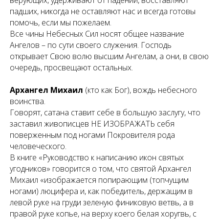
верующих, удерживают от падений, восставляют
падших, никогда не оставляют нас и всегда готовы
помочь, если мы пожелаем.
Все чины Небесных Сил носят общее название
Ангелов – по сути своего служения. Господь
открывает Свою волю высшим Ангелам, а они, в свою
очередь, просвещают остальных.
Архангел Михаил
(
кто как Бог
), вождь небесного
воинства.
Говорят, сатана ставит себе в большую заслугу, что
заставил живописцев НЕ ИЗОБРАЖАТЬ себя
поверженным под ногами Покровителя рода
человеческого.
В книге «Руководство к написанию икон святых
угодников» говорится о том, что святой Архангел
Михаил «изображается попирающим (топчущим
ногами) люцифера и, как победитель, держащим в
левой руке на груди зеленую финиковую ветвь, а в
правой руке копье, на верху коего белая хоругвь, с