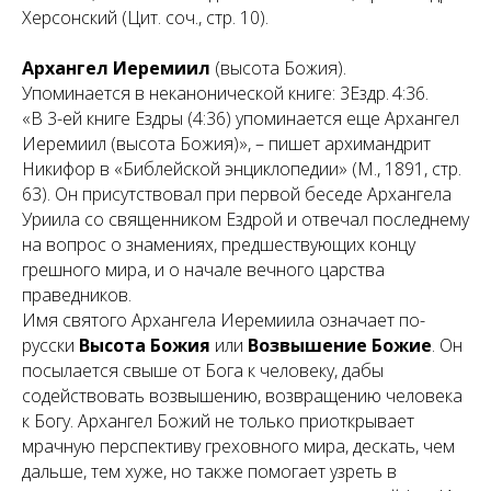
Херсонский (Цит. соч., стр. 10).
Архангел Иеремиил
(
высота Божия
).
Упоминается в неканонической книге: 3Ездр. 4:36.
«В 3-ей книге Ездры (4:36) упоминается еще Архангел
Иеремиил (высота Божия)», – пишет архимандрит
Никифор в «Библейской энциклопедии» (М., 1891, стр.
63). Он присутствовал при первой беседе Архангела
Уриила со священником Ездрой и отвечал последнему
на вопрос о знамениях, предшествующих концу
грешного мира, и о начале вечного царства
праведников.
Имя святого Архангела Иеремиила означает по-
русски
Высота Божия
или
Возвышение Божие
. Он
посылается свыше от Бога к человеку, дабы
содействовать возвышению, возвращению человека
к Богу. Архангел Божий не только приоткрывает
мрачную перспективу греховного мира, дескать, чем
дальше, тем хуже, но также помогает узреть в