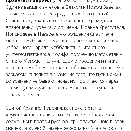
Архангел Гавриил
(с еврейского –
муж Божий
).
Один из высших ангелов, в Ветхом и Новом Заветах
является, как носитель радостных благовестий.
Священнику Захарии он возвещает в храме, при
возношении курения, о рождении Иоанна Крестителя,
Приснодеве в Назарете – о рождении Спасителя
мира. По Библии он считается ангелом хранителем
избранного народа. Каббалисты считают его
учителем патриарха Иосифа; по учению магометан –
от него Магомет получил свои откровения и им же
унесён на Небо. На иконах изображается со свечей и
зеркалом из ясписа в знамение того, что пути Божии
до времени не бывают ясны, но постигаются через
время путём изучения слова Божия и послушания
голосу совести.
Святой Архангел Гавриил, как поясняется в
«Руководстве к написанию икон», «изображается
держащим в правой руке фонарь с зажженною внутри
свечею, а в левой каменное зерцало» (Фартусов, стр.