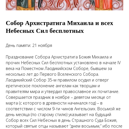
Собор Архистратига Михаила и всех
Небесных Сил бесплотных
День памяти: 21 ноября
Празднование Собора Архистратига Божия Михаила и
прочих Небесных Сил бесплотных установлено в начале IV
века на Поместном Лаодикийском Соборе, бывшем за
несколько лет до Первого Вселенского Собора.
Лаодикийский Собор 35-м правилом осудил и отверг
еретическое поклонение ангелам как творцам и
правителям мира и утвердил православное их почитание.
Совершается праздник в ноябре – девятом месяце от
марта (с которого в древности начинался год) – в
соответствии с числом 9-ти чинов Ангельских. Восьмой же
день месяца (по старому стилю) указывает на будущий
Собор всех Сил Небесных в день Страшного Суда Божия,
который святые отцы называют “днем восьмым,” ибо после