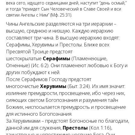
века сего, идущего седмицами дней, наступит “день осмый,”
и тогда “приидет Сын Человеческий в Славе Своей и вси
святии Ангелы с Ним” (Мф. 25:31).
Чины Ангельские разделяются на три иерархии –
высшую, среднюю и низшую. Каждую иерархию
составляют три чина. В высшую иерархию входят:
Серафимы, Херувимы и Престолы. Ближе всех
Пресвятой Троице предстоят
шестокрылатые
Серафимы
(Пламенеющие,
Огненные) (Ис. 6:2). Они пламенеют любовью к Богу и
других побуждают к ней.
После Серафимов Господу предстоят
многоочистые
Херувимы
(Быт. 3:24). Их имя значит:
излияние премудрости, просвещение, ибо через них,
сияющих светом Богопознания и разумения тайн
Божиих, ниспосылается премудрость и просвещение
для истинного Богопознания.
За Херувимами – предстоят Богоносные по благодати,
данной им для служения,
Престолы
(Кол. 1:16),
таинственно и непостижимо носящие Бога. Они