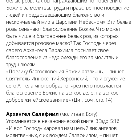
белые розы, как бы награждающим по повелению
Божию за молитвы, труды и нравственное поведение
людей и предвозвещающим блаженство и
нескончаемый мир в Царствии Небесном». Эти белые
розы означают благословение Божие. Что может
быть чище и благовоннее белых роз, из которых
добывается розовое масло? Так Господь через
своего Архангела Варахиила посылает свое
благословение из недр одежды его за молитвы и
труды людям.
«Поелику благословения Божии различны, – пишет
Святитель Иннокентий Херсонский, – то и служение
сего Ангела многообразно: чрез него посылается
благословение Божие на всякое дело, на всякое
доброе житейское занятие» (Цит. соч., стр. 14).
Архангел Салафиил
(
молитва к Богу
).
Упоминается в неканонической книге: 3Ездр. 5:16.
«И вот Господь даровал нам целый лик ангелов
молитвенных, с их вождем Салафиилом, – пишет