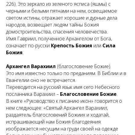
226). Это зеркало из зеленого ясписа (яшмы) с
черными и белыми пятнами на нем, освещаемое
светом истины, отражает хорошие и дурные дела
народов, возвещает людям тайны Божия
домостроительства, спасения человечества.
Имя Гавриил, полученное Архангелом от Бога,
означает по-русски
Крепость Божия
или
Сила
Божия
.
Архангел Варахиил
(
благословение Божие
).
Это имя известно только по преданиям. В Библии и в
Евангелии оно не встречается.
Переводится на русский язык имя сего Небесного
посланника Варахиил –
Благословение Божие
.
В книге «Руководство к писанию икон» говорится о
нем следующее: «Святый Архангел Варахиил,
раздаятель благословений Божиих и ходатай,
испрашивающий нам Божия благодеяния:
изображается несущим на груди своей на одежде