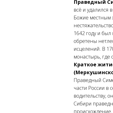
Праведный Си
всё и удалился 
Божие местным ж
нестяжательств
1642 году и был
обретены нетле
исцелений. В 17
монастырь, где 
Краткое жити
(Меркушинско
Праведный Симео
части России в 
водительству, он
Сибири праведны
происхождение.