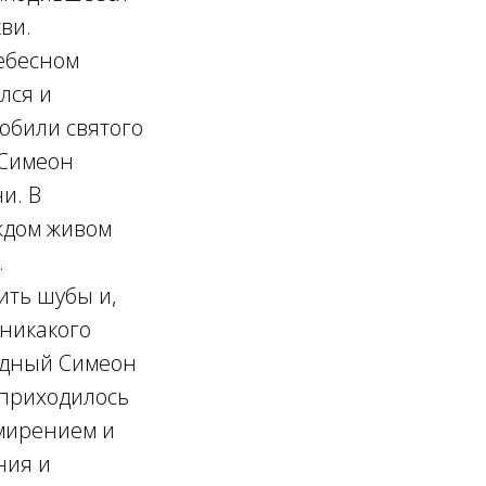
ви.
Небесном
лся и
юбили святого
 Симеон
и. В
ждом живом
.
ить шубы и,
 никакого
ведный Симеон
 приходилось
смирением и
ния и