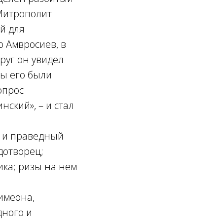
 Митрополит
й для
р Амвросиев, в
друг он увидел
сы его были
опрос
нский», – и стал
й и праведный
дотворец;
ика; ризы на нем
имеона,
дного и