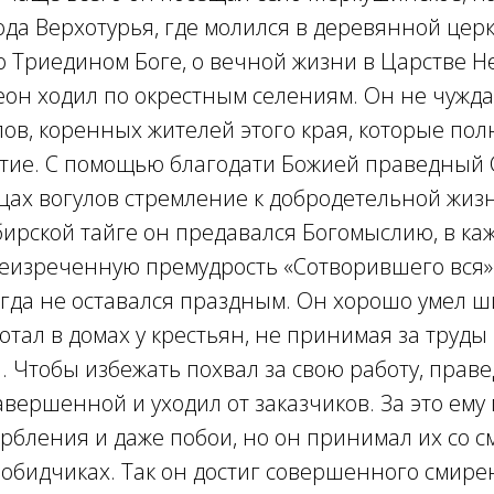
ода Верхотурья, где молился в деревянной церк
о Триедином Боге, о вечной жизни в Царстве 
он ходил по окрестным селениям. Он не чужда
ов, коренных жителей этого края, которые пол
житие. С помощью благодати Божией праведный
цах вогулов стремление к добродетельной жизн
ирской тайге он предавался Богомыслию, в ка
неизреченную премудрость «Сотворившего вся»
гда не оставался праздным. Он хорошо умел ш
ботал в домах у крестьян, не принимая за труды
. Чтобы избежать похвал за свою работу, пра
авершенной и уходил от заказчиков. За это ему
рбления и даже побои, но он принимал их со 
 обидчиках. Так он достиг совершенного смире