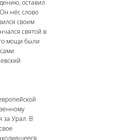
дению, оставил
 Он нёс слово
вился своим
нчался святой в
его мощи были
есами
аевский
 европейской
твенному
 за Урал. В
свое
находившееся