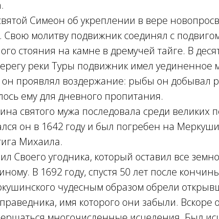
.
святой Симеон об укреплении в вере новопро
. Свою молитву подвижник соединял с подвиго
го стояния на камне в дремучей тайге. В десят
ерегу реки Туры подвижник имел уединенное ме
ь он проявлял воздержание: рыбы он добывал р
лось ему для дневного пропитания.
на святого мужа последовала среди великих п
лся он в 1642 году и был погребен на Меркуши
тига Михаила.
ил Своего угодника, который оставил все земн
ному. В 1692 году, спустя 50 лет после кончины
ркушинского чудесным образом обрели открыв
праведника, имя которого они забыли. Вскоре 
вершаться многочисленные исцеления. Был ис