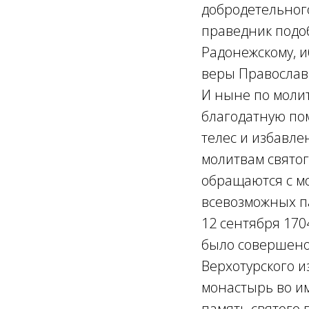
добродетельного
праведник под
Радонежскому, и
веры Православ
И ныне по молит
благодатную по
телес и избавле
молитвам святог
обращаются с мо
всевозможных п
12 сентября 170
было совершено
Верхотурского и
монастырь во им
память святого 