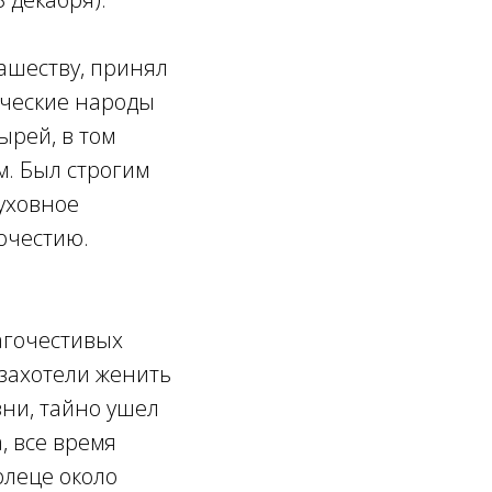
нашеству, принял
ыческие народы
ырей, в том
м. Был строгим
духовное
очестию.
агочестивых
 захотели женить
зни, тайно ушел
, все время
рлеце около