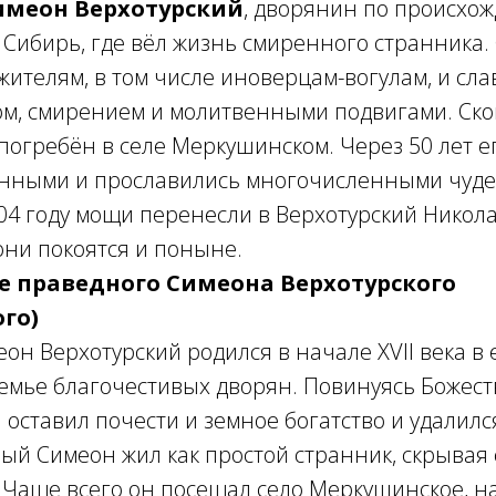
меон Верхотурский
, дворянин по происхож
в Сибирь, где вёл жизнь смиренного странника.
ителям, в том числе иноверцам-вогулам, и сла
ом, смирением и молитвенными подвигами. Ско
 погребён в селе Меркушинском. Через 50 лет 
нными и прославились многочисленными чуд
04 году мощи перенесли в Верхотурский Никол
они покоятся и поныне.
е праведного Симеона Верхотурского
го)
н Верхотурский родился в начале XVII века в
семье благочестивых дворян. Повинуясь Божес
 оставил почести и земное богатство и удалился
й Симеон жил как простой странник, скрывая 
 Чаще всего он посещал село Меркушинское, 