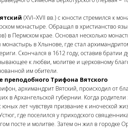
Вятский
(XVI–XVII вв.) с юности стремился к мо
орском монастыре. Обращал в христианство яз
лов) в Пермском крае. Основал несколько монаст
 монастырь в Хлынове, где стал архимандрито
вериги. Скончался в 1612 году, оставив братии 
зывающее к любви, молитве и церковному благ
нованной им обители.
е преподобного Трифона Вятского
ифон, архимандрит Вятский, происходил от бл
их в Архангельской губернии. Когда родители
 с юных лет чувствуя призвание к иноческой жи
 Устюг, где поселился у приходского священника
гом посте и молитве. Затем он жил в городке О