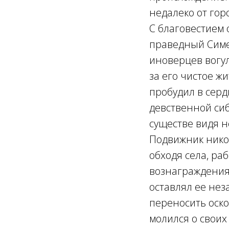
недалеко от гор
С благовестием 
праведный Симе
иноверцев вогул
за его чистое 
пробудил в серд
девственной сиб
существе видя 
Подвижник нико
обходя села, ра
вознаграждения
оставлял ее нез
переносить оско
молился о своих