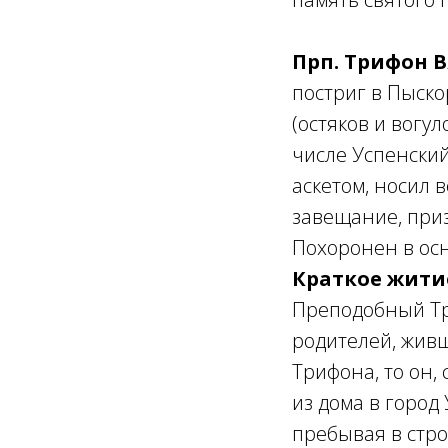
Прп. Трифон 
постриг в Пыск
(остяков и вогу
числе Успенский
аскетом, носил 
завещание, при
Похоронен в ос
Краткое жити
Преподобный Тр
родителей, живш
Трифона, то он,
из дома в город
пребывая в стро