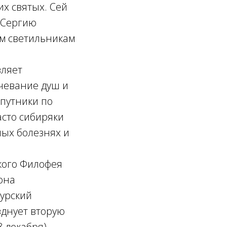
х святых. Сей
е Сергию
им светильникам
вляет
чевание душ и
 путники по
асто сибиряки
ных болезнях и
кого Филофея
она
турский
зднует вторую
 декабря).