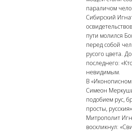
параличом челов
Сибирский Игнат
освидетельствов
пути молился Бо
перед собой чел
русого цвета. Д
последнего: «Кт
невидимым.
В «Иконописном
Симеон Меркуши
подобием рус, б
просты, русския»
Митрополит Игн
воскликнул: «Св