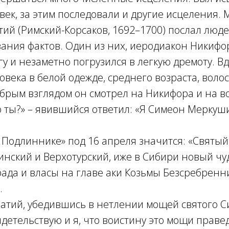
ек, за этим последовали и другие исцеления.
ий (Римский-Корсаков, 1692–1700) послал люде
ания фактов. Один из них, иеродиакон Никифо
гу и незаметно погрузился в легкую дремоту. В
овека в белой одежде, среднего возраста, воло
обрым взглядом он смотрел на Никифора и на в
о ты?» – явившийся ответил: «Я Симеон Меркуши
 Подлиннике» под 16 апреля значится: «Святы
нский и Верхотурский, иже в Сибири новый чу
рада и власы на главе аки Козьмы Безсребренн
.
атий, убедившись в нетлении мощей святого С
идетельствую и я, что воистину это мощи праве