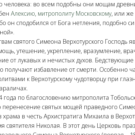
 человека: во всем подобны они мощам древни
обен
Алексию, митрополиту Московскому
, или ж
бо он сподобился от Бога нетления, подобно с
ной».
вам святого Симеона Верхотурского Господь я
мощь, утешение, укрепление, вразумление, вра
ние от лукавых и нечистых духов. Бедствующие
о получают избавление от смерти. Особенно ч
литвами к Верхотурскому чудотворцу при глаз
араличах.
4 года по благословению митрополита Тобольс
 перенесение святых мощей праведного Симе
з храма в честь Архистратига Михаила в Верхо
я святителя Николая. В этот день Церковь пра
праведного Симеона Верхотурского (первая – 18