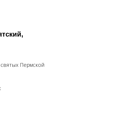
тский,
р святых Пермской
х