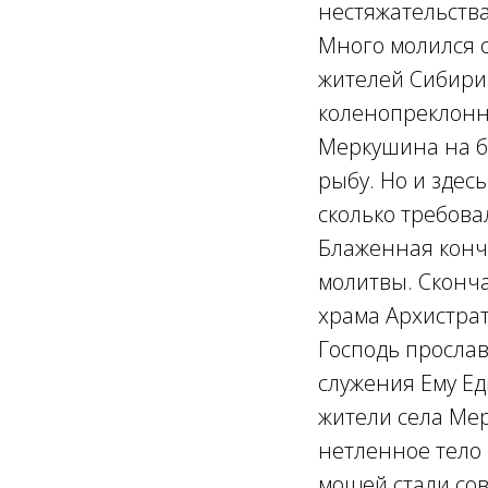
нестяжательства
Много молился 
жителей Сибири
коленопреклонно
Меркушина на б
рыбу. Но и здес
сколько требова
Блаженная кончи
молитвы. Сконча
храма Архистра
Господь прослав
служения Ему Еди
жители села Ме
нетленное тело 
мощей стали со