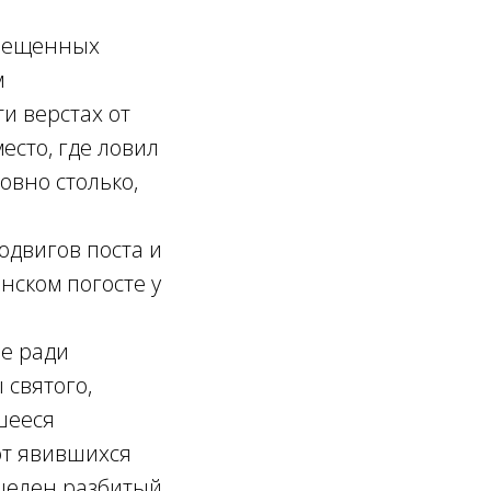
свещенных
м
и верстах от
сто, где ловил
овно столько,
одвигов поста и
нском погосте у
ое ради
 святого,
шееся
от явившихся
целен разбитый