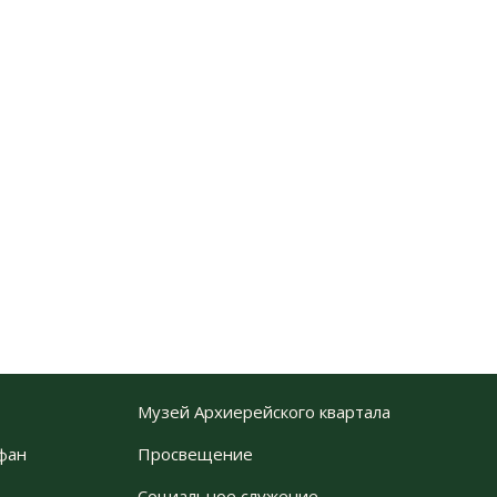
Музей Архиерейского квартала
фан
Просвещение
Социальное служение